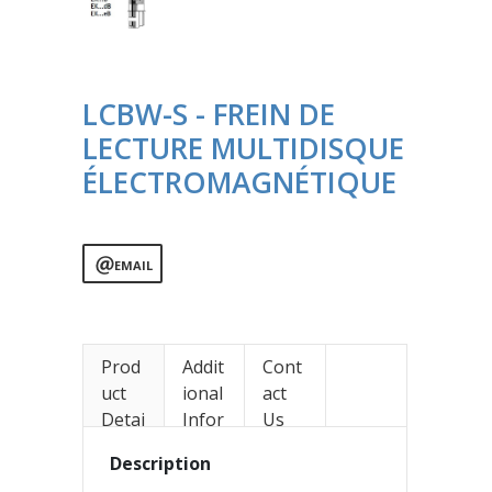
LCBW-S - FREIN DE
LECTURE MULTIDISQUE
ÉLECTROMAGNÉTIQUE
EMAIL
Prod
Addit
Cont
uct
ional
act
Detai
Infor
Us
ls
mati
Description
on