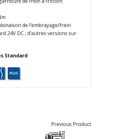
garniture de frein à friction
 Nm
inaison de l’embrayage/frein
rd 24V DC ; d’autres versions sur
es Standard
Previous Product